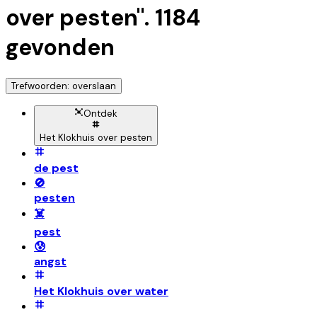
over pesten
".
1184
gevonden
Trefwoorden: overslaan
Ontdek
Het Klokhuis over pesten
de pest
🚫
pesten
☠️
pest
😰
angst
Het Klokhuis over water