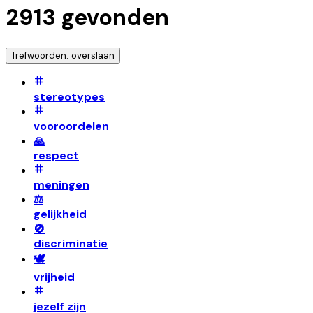
2913
gevonden
Trefwoorden: overslaan
stereotypes
vooroordelen
🙏
respect
meningen
⚖️
gelijkheid
🚫
discriminatie
🕊️
vrijheid
jezelf zijn