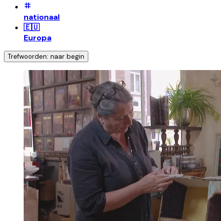
nationaal
🇪🇺
Europa
Trefwoorden: naar begin