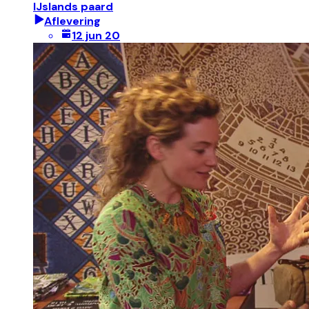
IJslands paard
Aflevering
12 jun 20