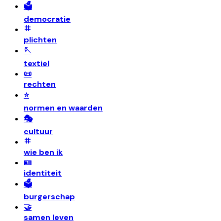
🗳️
democratie
plichten
🪡
textiel
📜
rechten
⭐
normen en waarden
🎭
cultuur
wie ben ik
🪪
identiteit
🗳️
burgerschap
🤝
samen leven