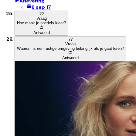
Aflevering
8 sep 17
?
?
Vraag
Hoe maak je noedels klaar?
Antwoord
?
?
Vraag
Waarom is een rustige omgeving belangrijk als je gaat leren?
Antwoord