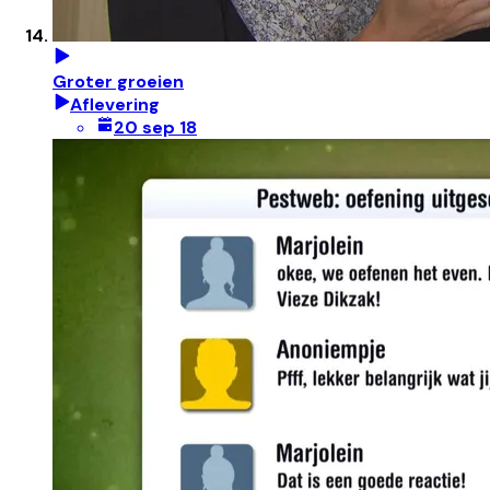
Groter groeien
Aflevering
20 sep 18