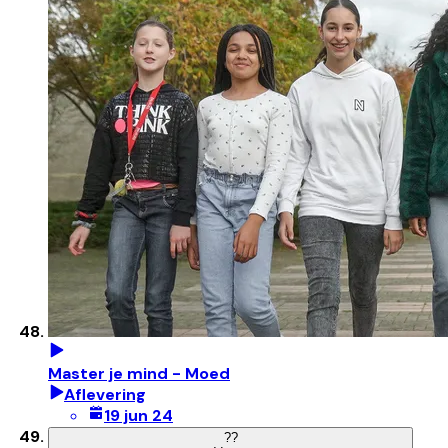
Master je mind - Moed
Aflevering
19 jun 24
?
?