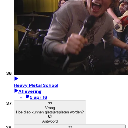
Heavy Metal School
Aflevering
5 apr 16
?
?
Vraag
Hoe diep kunnen gletsjerspleten worden?
Antwoord
?
?