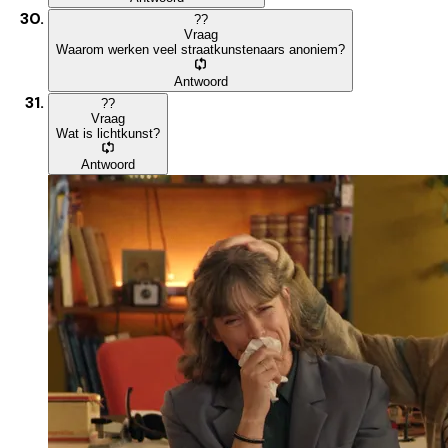
?
?
Vraag
Waarom werken veel straatkunstenaars anoniem?
Antwoord
?
?
Vraag
Wat is lichtkunst?
Antwoord