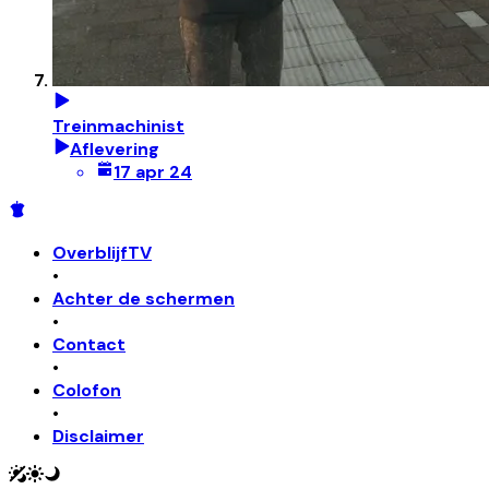
Treinmachinist
Aflevering
17 apr 24
OverblijfTV
•
Achter de schermen
•
Contact
•
Colofon
•
Disclaimer