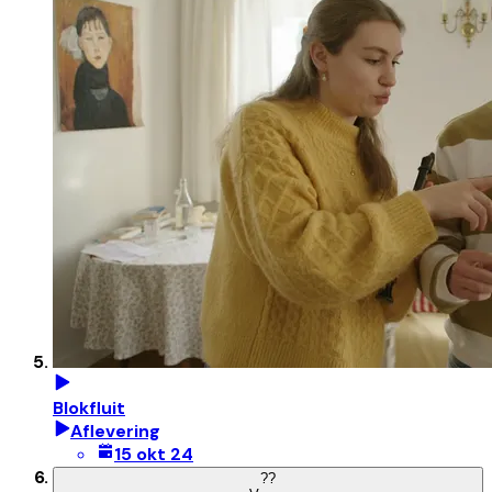
Blokfluit
Aflevering
15 okt 24
?
?