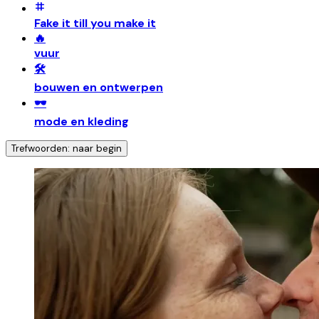
Fake it till you make it
🔥
vuur
🛠️
bouwen en ontwerpen
🕶️
mode en kleding
Trefwoorden: naar begin