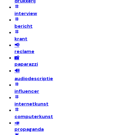
drukkerij
interview
bericht
krant
📢
reclame
📸
paparazzi
🔊
audiodescriptie
influencer
internetkunst
computerkunst
📣
propaganda