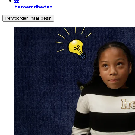
🌟
beroemdheden
Trefwoorden: naar begin