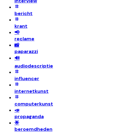
interview
bericht
krant
📢
reclame
📸
paparazzi
🔊
audiodescriptie
influencer
internetkunst
computerkunst
📣
propaganda
🌟
beroemdheden