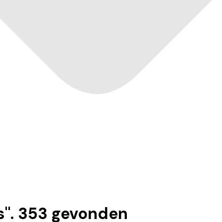
s
".
353
gevonden