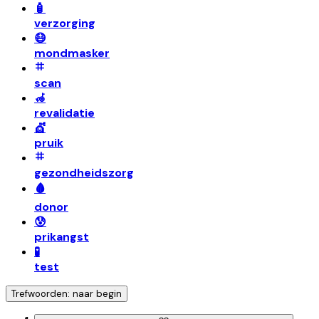
🧴
verzorging
😷
mondmasker
scan
🦽
revalidatie
💇
pruik
gezondheidszorg
🩸
donor
😰
prikangst
🧪
test
Trefwoorden: naar begin