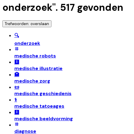
onderzoek
".
517
gevonden
Trefwoorden: overslaan
🔍
onderzoek
medische robots
🩻
medische illustratie
🏥
medische zorg
📜
medische geschiedenis
⚕️
medische tatoeages
🩻
medische beeldvorming
diagnose