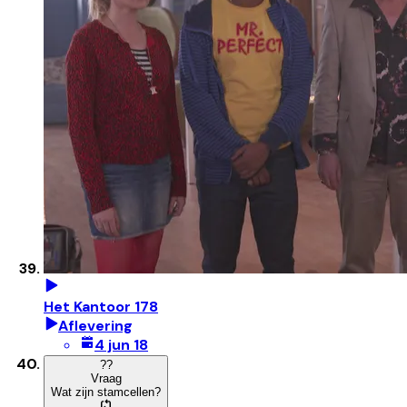
Het Kantoor 178
Aflevering
4 jun 18
?
?
Vraag
Wat zijn stamcellen?