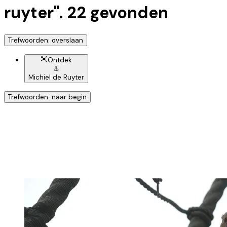
ruyter
".
22
gevonden
Trefwoorden: overslaan
Ontdek
⚓
Michiel de Ruyter
Trefwoorden: naar begin
Ontdek nog meer!
Klik op het trefwoord voor meer onderwerpen