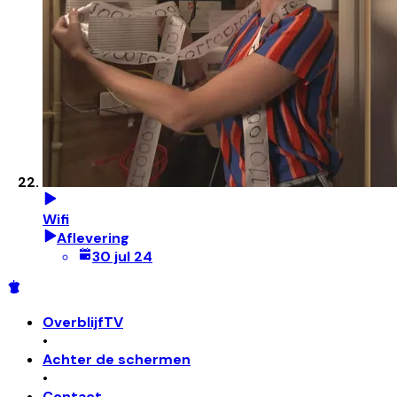
Wifi
Aflevering
30 jul 24
OverblijfTV
•
Achter de schermen
•
Contact