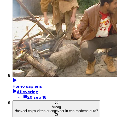
Homo sapiens
Aflevering
29 sep 16
?
?
Vraag
Hoeveel chips zitten er ongeveer in een moderne auto?