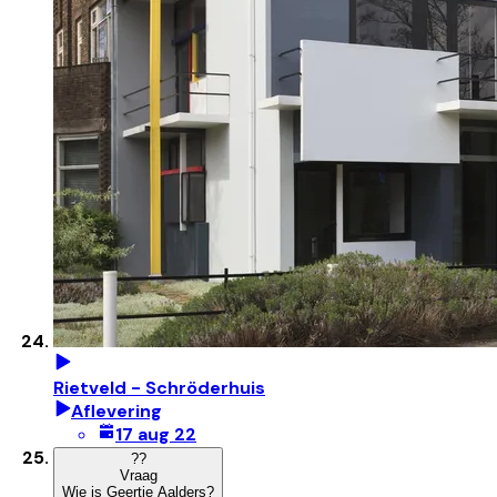
Rietveld - Schröderhuis
Aflevering
17 aug 22
?
?
Vraag
Wie is Geertje Aalders?