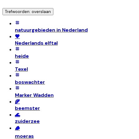
Trefwoorden: overslaan
natuurgebieden in Nederland
🧡
Nederlands elftal
heide
Texel
boswachter
Marker Wadden
🌾
beemster
🌊
zuiderzee
🪵
moeras