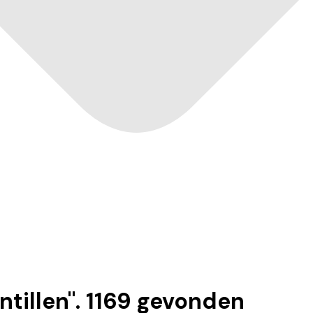
tillen
".
1169
gevonden