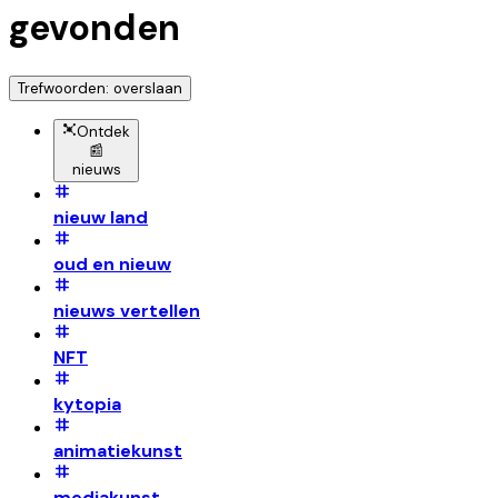
gevonden
Trefwoorden: overslaan
Ontdek
📰
nieuws
nieuw land
oud en nieuw
nieuws vertellen
NFT
kytopia
animatiekunst
mediakunst