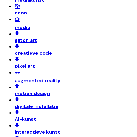
💡
neon
📺
media
glitch art
creatieve code
pixel art
🕶️
augmented reality
motion design
digitale installatie
AI-kunst
interactieve kunst