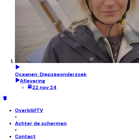
Oceanen: Diepzeeonderzoek
Aflevering
22 nov 24
OverblijfTV
•
Achter de schermen
•
Contact