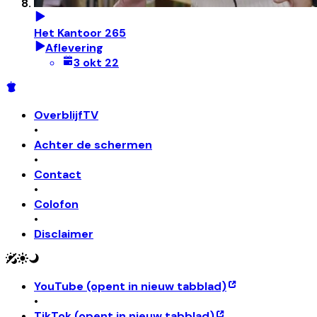
Het Kantoor 265
Aflevering
3 okt 22
OverblijfTV
•
Achter de schermen
•
Contact
•
Colofon
•
Disclaimer
YouTube
(opent in nieuw tabblad)
•
TikTok
(opent in nieuw tabblad)