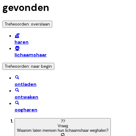
gevonden
Trefwoorden: overslaan
💇
haren
🧔
lichaamshaar
Trefwoorden: naar begin
ontladen
ontwaken
oogharen
?
?
Vraag
Waarom laten mensen hun lichaamshaar weghalen?