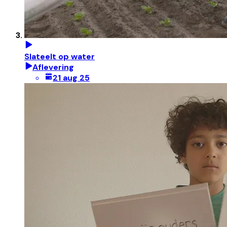
Slateelt op water
Aflevering
21 aug 25