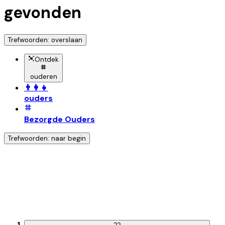
gevonden
Trefwoorden: overslaan
Ontdek
ouderen
👨‍👩‍👧
ouders
Bezorgde Ouders
Trefwoorden: naar begin
Ontdek nog meer!
Klik op het trefwoord voor meer onderwerpen