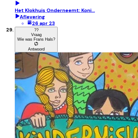
Het Klokhuis Onderneemt: Koni…
Aflevering
26 apr 23
?
?
Vraag
Wie was Frans Hals?
Antwoord