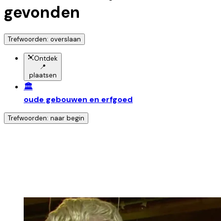
gevonden
Trefwoorden: overslaan
Ontdek
📍
plaatsen
🏛️
oude gebouwen en erfgoed
Trefwoorden: naar begin
Ontdek nog meer!
Klik op het trefwoord voor meer onderwerpen