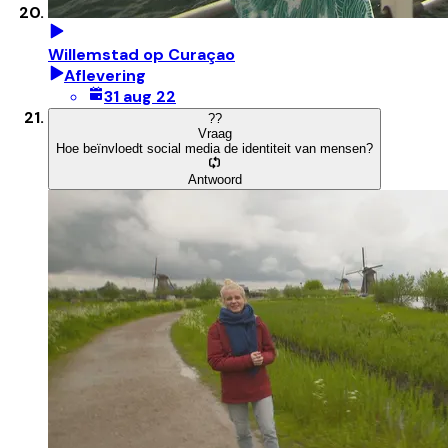
Willemstad op Curaçao
Aflevering
31 aug 22
?
?
Vraag
Hoe beïnvloedt social media de identiteit van mensen?
Antwoord