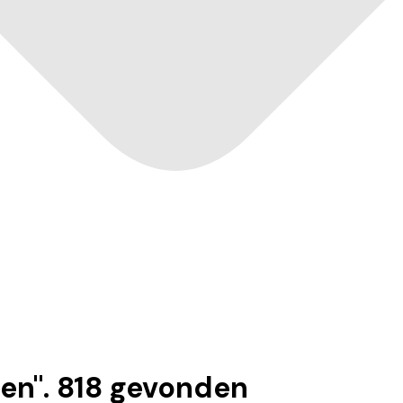
ren
".
818
gevonden