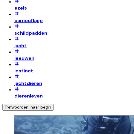
ezels
camouflage
schildpadden
jacht
leeuwen
instinct
jachtdieren
dierenleven
Trefwoorden: naar begin