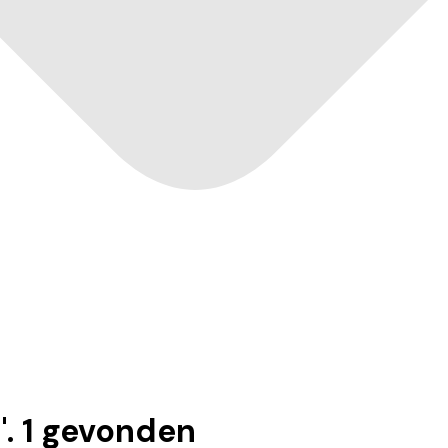
".
1
gevonden