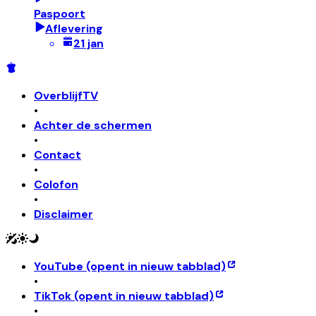
Paspoort
Aflevering
21 jan
OverblijfTV
•
Achter de schermen
•
Contact
•
Colofon
•
Disclaimer
YouTube
(opent in nieuw tabblad)
•
TikTok
(opent in nieuw tabblad)
•