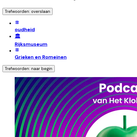
Trefwoorden: overslaan
oudheid
🏛️
Rijksmuseum
Grieken en Romeinen
Trefwoorden: naar begin