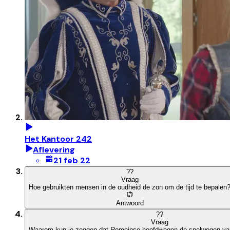
Het Kantoor 242
Aflevering
21 feb 22
?
?
Vraag
Hoe gebruikten mensen in de oudheid de zon om de tijd te bepalen
Antwoord
?
?
Vraag
Waarom kun je zeggen dat Romeinse hoofdwegen de snelwegen va