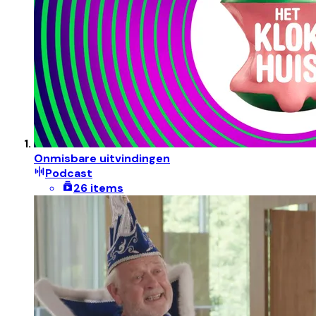
Onmisbare uitvindingen
Podcast
26 items