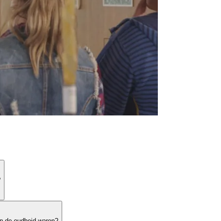
?
n de oudheid waren?