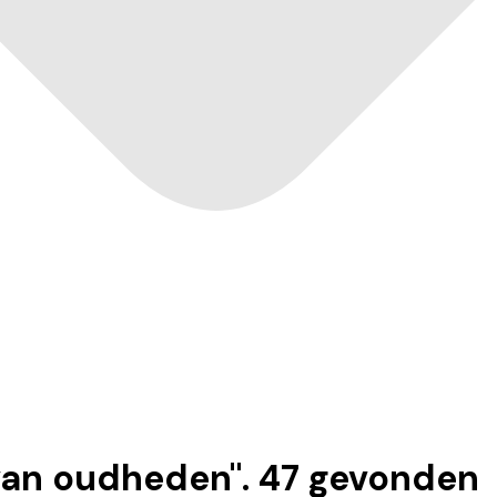
van oudheden
".
47
gevonden