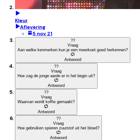
Kleur
Aflevering
5 nov 21
?
?
Vraag
Aan welke kenmerken kun je een meerkoet goed herkennen?
Antwoord
?
?
Vraag
Hoe zag de jonge aarde er in het begin uit?
Antwoord
?
?
Vraag
Waarvan wordt koffie gemaakt?
Antwoord
?
?
Vraag
Hoe gebruiken spieren zuurstof uit het bloed?
Antwoord