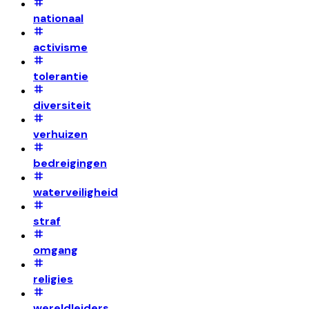
nationaal
activisme
tolerantie
diversiteit
verhuizen
bedreigingen
waterveiligheid
straf
omgang
religies
wereldleiders