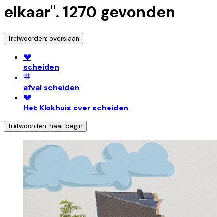
elkaar
".
1270
gevonden
Trefwoorden: overslaan
💔
scheiden
afval scheiden
💔
Het Klokhuis over scheiden
Trefwoorden: naar begin