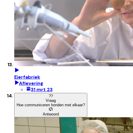
Eierfabriek
Aflevering
31 mrt 23
?
?
Vraag
Hoe communiceren honden met elkaar?
Antwoord