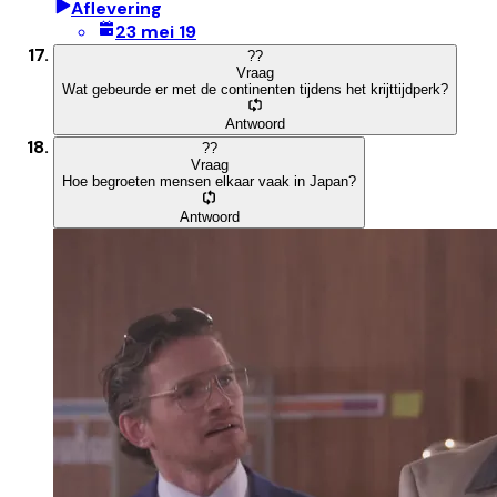
Aflevering
23 mei 19
?
?
Vraag
Wat gebeurde er met de continenten tijdens het krijttijdperk?
Antwoord
?
?
Vraag
Hoe begroeten mensen elkaar vaak in Japan?
Antwoord