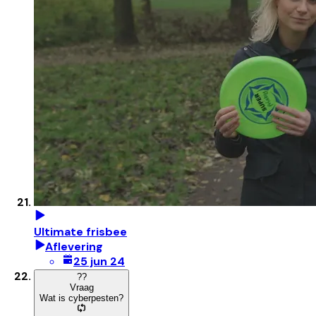
Ultimate frisbee
Aflevering
25 jun 24
?
?
Vraag
Wat is cyberpesten?