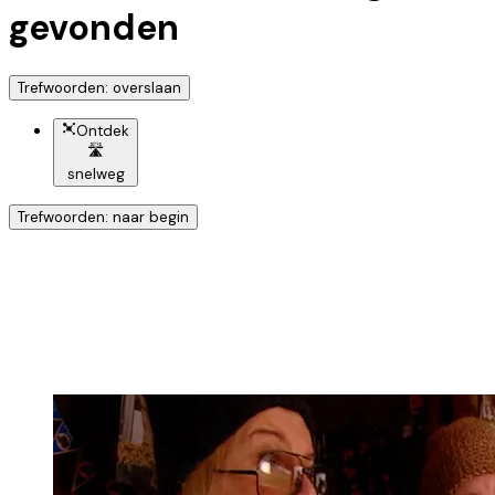
gevonden
Trefwoorden: overslaan
Ontdek
🛣️
snelweg
Trefwoorden: naar begin
Ontdek nog meer!
Klik op het trefwoord voor meer onderwerpen