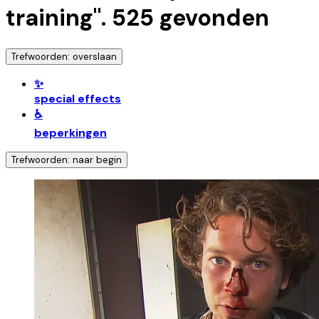
training
".
525
gevonden
Trefwoorden: overslaan
✨
special effects
♿
beperkingen
Trefwoorden: naar begin