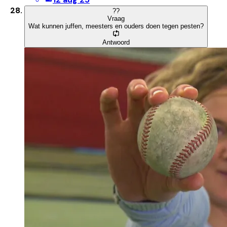
?
?
Vraag
Wat kunnen juffen, meesters en ouders doen tegen pesten?
Antwoord