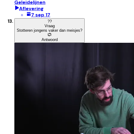
Geleidelijnen
Aflevering
7 sep 17
?
?
Vraag
Stotteren jongens vaker dan meisjes?
Antwoord