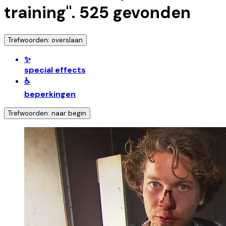
training
".
525
gevonden
Trefwoorden: overslaan
✨
special effects
♿
beperkingen
Trefwoorden: naar begin