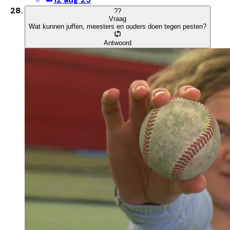
?
?
Vraag
Wat kunnen juffen, meesters en ouders doen tegen pesten?
Antwoord