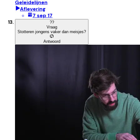
Geleidelijnen
Aflevering
7 sep 17
?
?
Vraag
Stotteren jongens vaker dan meisjes?
Antwoord