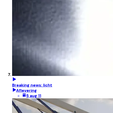
Breaking news: licht
Aflevering
5 aug 11