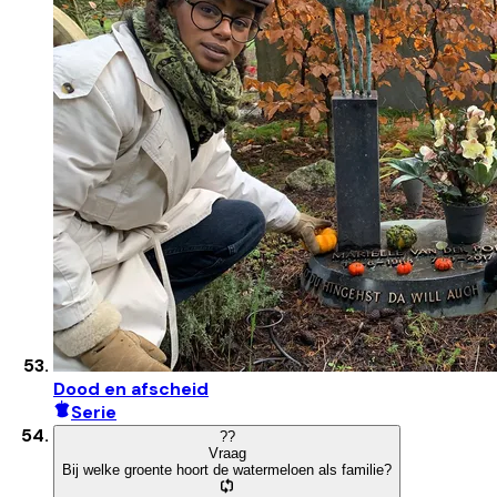
Dood en afscheid
Serie
?
?
Vraag
Bij welke groente hoort de watermeloen als familie?