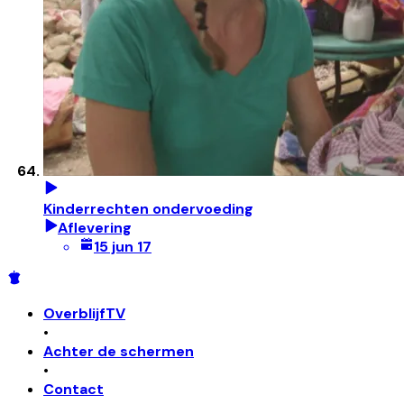
Kinderrechten ondervoeding
Aflevering
15 jun 17
OverblijfTV
•
Achter de schermen
•
Contact