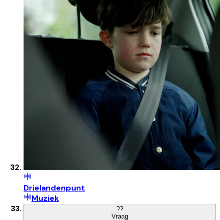
Drielandenpunt
Muziek
?
?
Vraag