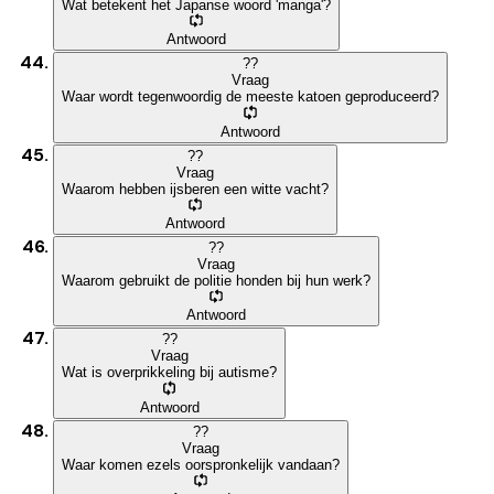
Wat betekent het Japanse woord 'manga'?
Antwoord
?
?
Vraag
Waar wordt tegenwoordig de meeste katoen geproduceerd?
Antwoord
?
?
Vraag
Waarom hebben ijsberen een witte vacht?
Antwoord
?
?
Vraag
Waarom gebruikt de politie honden bij hun werk?
Antwoord
?
?
Vraag
Wat is overprikkeling bij autisme?
Antwoord
?
?
Vraag
Waar komen ezels oorspronkelijk vandaan?