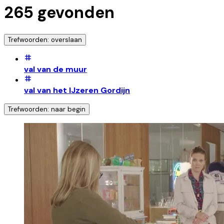
265
gevonden
Trefwoorden: overslaan
val van de muur
val van het IJzeren Gordijn
Trefwoorden: naar begin