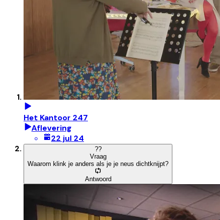
Het Kantoor 247
Aflevering
22 jul 24
?
?
Vraag
Waarom klink je anders als je je neus dichtknijpt?
Antwoord