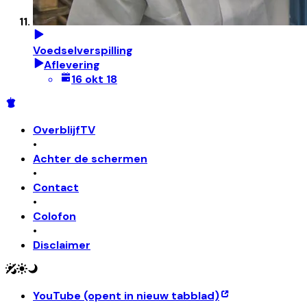
Voedselverspilling
Aflevering
16 okt 18
OverblijfTV
•
Achter de schermen
•
Contact
•
Colofon
•
Disclaimer
YouTube
(opent in nieuw tabblad)