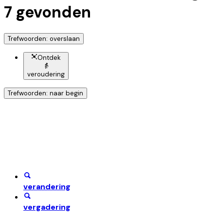
7
gevonden
Trefwoorden: overslaan
Ontdek
👵
veroudering
Trefwoorden: naar begin
Ontdek nog meer!
Klik op het trefwoord voor meer onderwerpen
verandering
vergadering