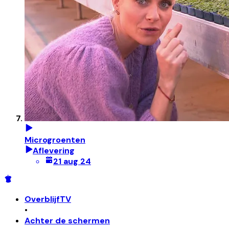
Microgroenten
Aflevering
21 aug 24
OverblijfTV
•
Achter de schermen