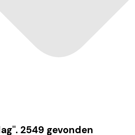
dag
".
2549
gevonden