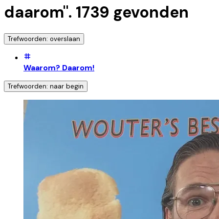
daarom
".
1739
gevonden
Trefwoorden: overslaan
Waarom? Daarom!
Trefwoorden: naar begin