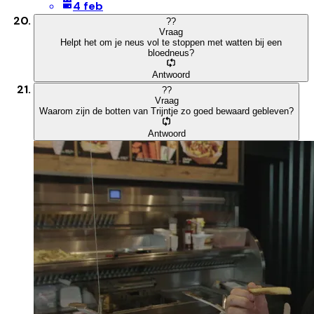
4 feb
?
?
Vraag
Helpt het om je neus vol te stoppen met watten bij een
bloedneus?
Antwoord
?
?
Vraag
Waarom zijn de botten van Trijntje zo goed bewaard gebleven?
Antwoord