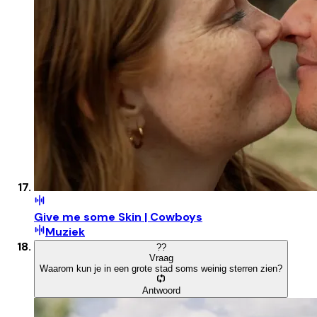
Give me some Skin | Cowboys
Muziek
?
?
Vraag
Waarom kun je in een grote stad soms weinig sterren zien?
Antwoord