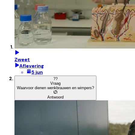
Zweet
Aflevering
5 jun
?
?
Vraag
Waarvoor dienen wenkbrauwen en wimpers?
Antwoord