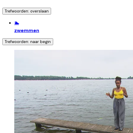
Trefwoorden: overslaan
🏊
zwemmen
Trefwoorden: naar begin