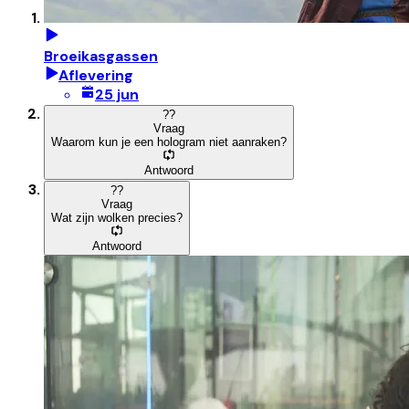
Broeikasgassen
Aflevering
25 jun
?
?
Vraag
Waarom kun je een hologram niet aanraken?
Antwoord
?
?
Vraag
Wat zijn wolken precies?
Antwoord