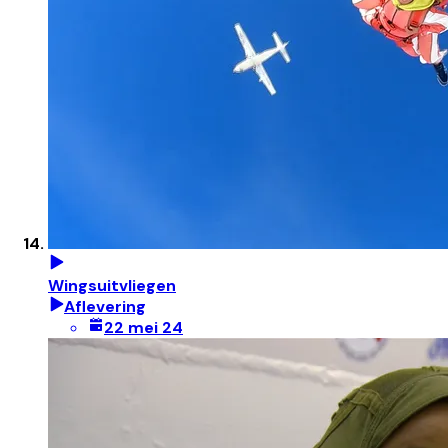
Wingsuitvliegen
Aflevering
22 mei 24