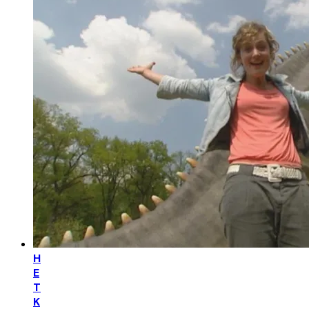
H
E
T
K