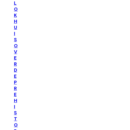
L
O
K
H
U
I
S
O
V
E
R
D
E
P
R
E
H
I
S
T
O