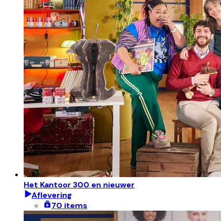
Het Kantoor 300 en nieuwer
Aflevering
70 items