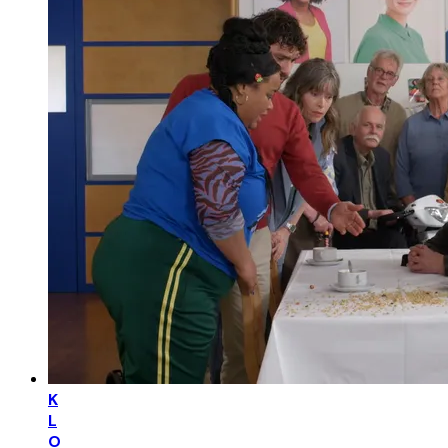
K
L
O