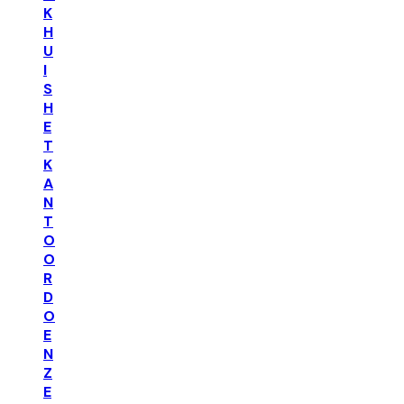
K
H
U
I
S
H
E
T
K
A
N
T
O
O
R
D
O
E
N
Z
E