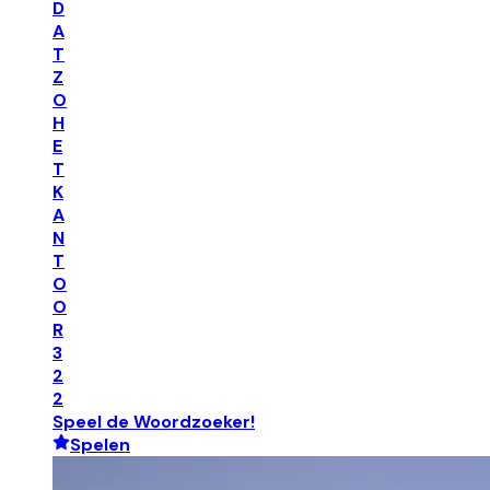
D
A
T
Z
O
H
E
T
K
A
N
T
O
O
R
3
2
2
Speel de Woordzoeker!
Spelen