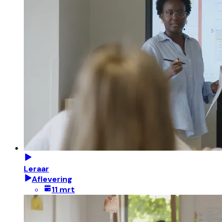
Leraar
Aflevering
11 mrt