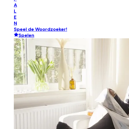
A
L
E
N
Speel de Woordzoeker!
Spelen