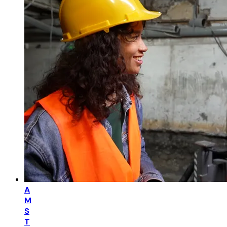
A
M
S
T