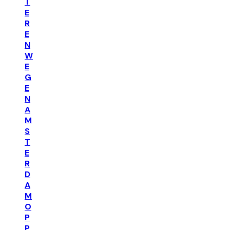
T
E
R
E
N
W
E
G
E
N
A
M
S
T
E
R
D
A
M
O
P
P