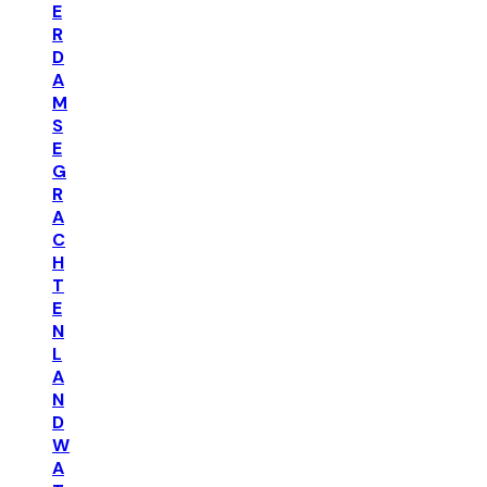
E
R
D
A
M
S
E
G
R
A
C
H
T
E
N
L
A
N
D
W
A