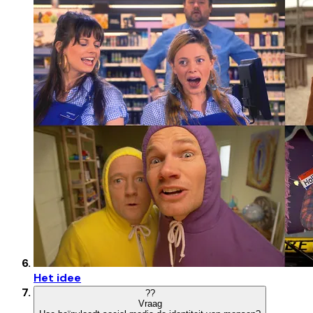
Het idee
?
?
Vraag