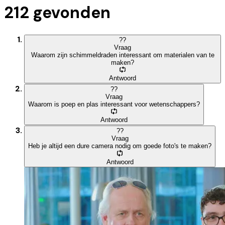
212
gevonden
?
?
Vraag
Waarom zijn schimmeldraden interessant om materialen van te
maken?
Antwoord
?
?
Vraag
Waarom is poep en plas interessant voor wetenschappers?
Antwoord
?
?
Vraag
Heb je altijd een dure camera nodig om goede foto's te maken?
Antwoord