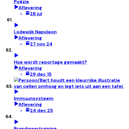
Poëzie
Aflevering
28 jul
Lodewijk Napoleon
Aflevering
27 nov 24
Hoe wordt reportage gemaakt?
Aflevering
29 dec 15
Immuunsysteem
Aflevering
24 dec 25
Brandweertraining