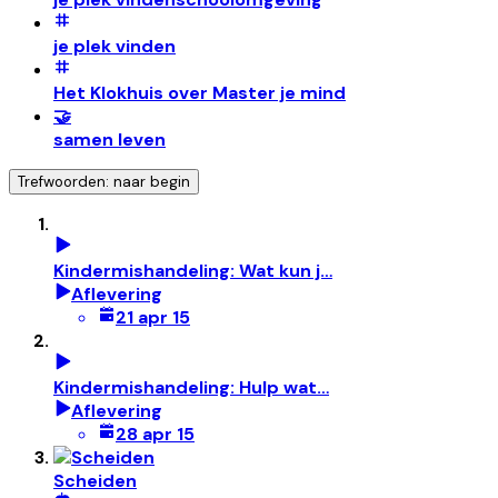
je plek vinden
Het Klokhuis over Master je mind
🤝
samen leven
Trefwoorden: naar begin
Kindermishandeling: Wat kun j…
Aflevering
21 apr 15
Kindermishandeling: Hulp wat…
Aflevering
28 apr 15
Scheiden