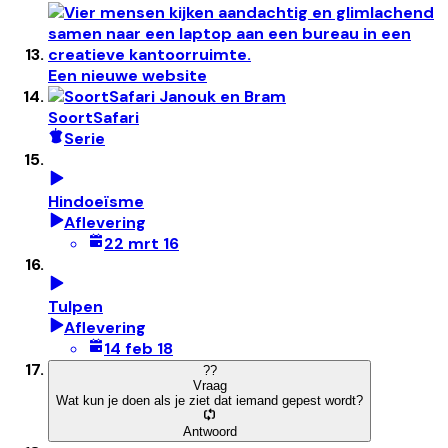
Een nieuwe website
SoortSafari
Serie
Hindoeïsme
Aflevering
22 mrt 16
Tulpen
Aflevering
14 feb 18
?
?
Vraag
Wat kun je doen als je ziet dat iemand gepest wordt?
Antwoord