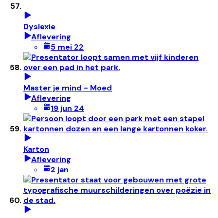
Dyslexie
Aflevering
5 mei 22
Master je mind - Moed
Aflevering
19 jun 24
Karton
Aflevering
2 jan