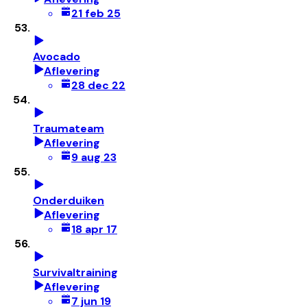
21 feb 25
Avocado
Aflevering
28 dec 22
Traumateam
Aflevering
9 aug 23
Onderduiken
Aflevering
18 apr 17
Survivaltraining
Aflevering
7 jun 19