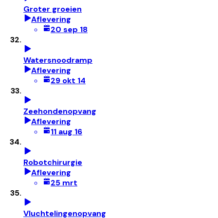
Groter groeien
Aflevering
20 sep 18
Watersnoodramp
Aflevering
29 okt 14
Zeehondenopvang
Aflevering
11 aug 16
Robotchirurgie
Aflevering
25 mrt
Vluchtelingenopvang