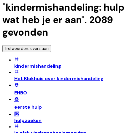
"
kindermishandeling: hulp
wat heb je er aan
".
2089
gevonden
Trefwoorden: overslaan
kindermishandeling
Het Klokhuis over kindermishandeling
⛑️
EHBO
⛑️
eerste hulp
🆘
hulpzoeken
je plek vindenschoolomgeving