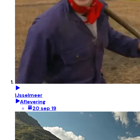
IJsselmeer
Aflevering
20 sep 19