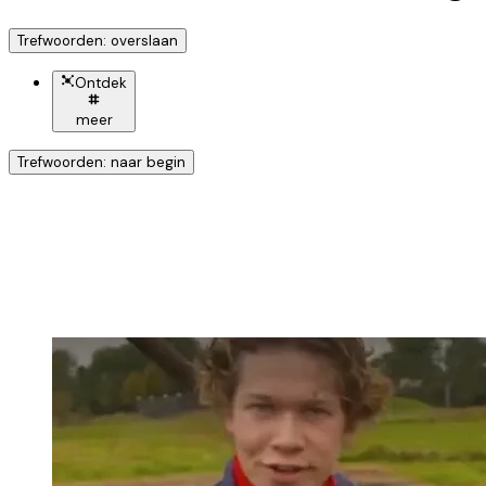
Trefwoorden: overslaan
Ontdek
meer
Trefwoorden: naar begin
Ontdek nog meer!
Klik op het trefwoord voo