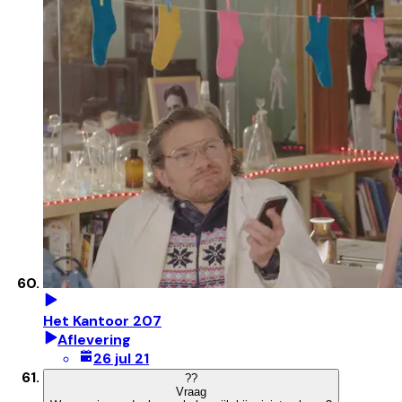
Het Kantoor 207
Aflevering
26 jul 21
?
?
Vraag