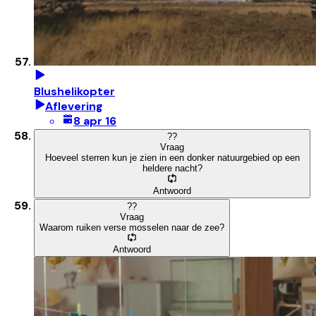
Blushelikopter
Aflevering
8 apr 16
?
?
Vraag
Hoeveel sterren kun je zien in een donker natuurgebied op een
heldere nacht?
Antwoord
?
?
Vraag
Waarom ruiken verse mosselen naar de zee?
Antwoord