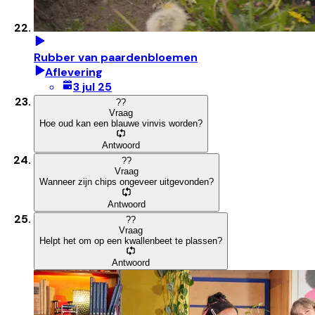
Rubber van paardenbloemen
Aflevering
3 jul 25
?
?
Vraag
Hoe oud kan een blauwe vinvis worden?
Antwoord
?
?
Vraag
Wanneer zijn chips ongeveer uitgevonden?
Antwoord
?
?
Vraag
Helpt het om op een kwallenbeet te plassen?
Antwoord