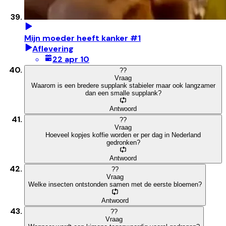
Mijn moeder heeft kanker #1
Aflevering
22 apr 10
?
?
Vraag
Waarom is een bredere supplank stabieler maar ook langzamer
dan een smalle supplank?
Antwoord
?
?
Vraag
Hoeveel kopjes koffie worden er per dag in Nederland
gedronken?
Antwoord
?
?
Vraag
Welke insecten ontstonden samen met de eerste bloemen?
Antwoord
?
?
Vraag