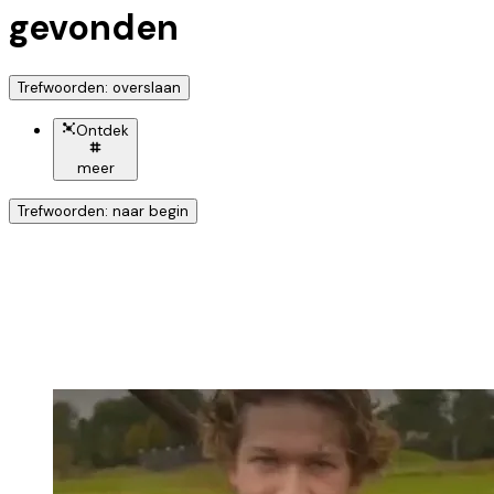
gevonden
Trefwoorden: overslaan
Ontdek
meer
Trefwoorden: naar begin
Ontdek nog meer!
Klik op het trefwoord voor meer onderwerpen