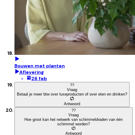
Bouwen met planten
Aflevering
26 feb
?
?
Vraag
Betaal je meer btw over luxeproducten of over eten en drinken?
Antwoord
?
?
Vraag
Hoe groot kan het netwerk van schimmeldraden van één
schimmel worden?
Antwoord