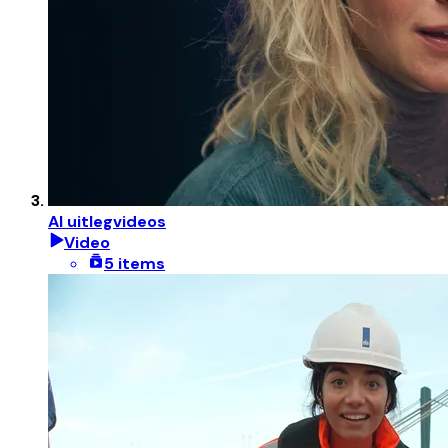
AI uitlegvideos
Video
5 items