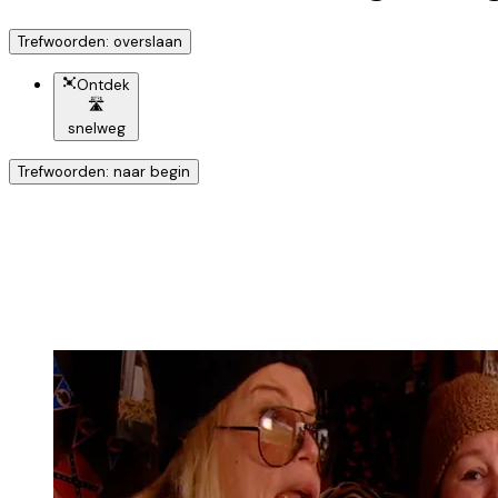
Trefwoorden: overslaan
Ontdek
🛣️
snelweg
Trefwoorden: naar begin
Ontdek nog meer!
Klik op het trefwoord voo