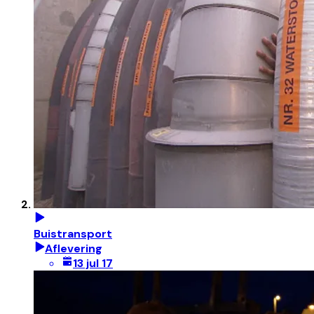
Buistransport
Aflevering
13 jul 17