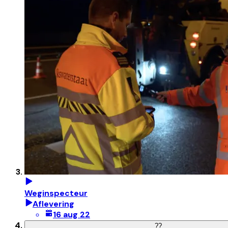
Weginspecteur
Aflevering
16 aug 22
?
?